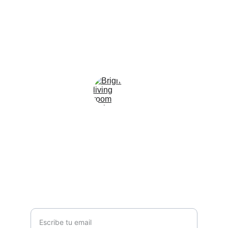
Contacto
Escríbenos para compartir tus inquietudes
WHATSAPP
5516446656
contacto@lupareforma2026.mx
AYUDA
Tu correo