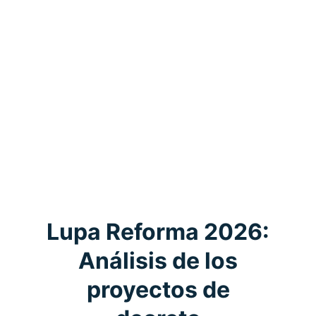
En el siguiente video puedes consultar el
momento exacto en el que la Consejería
Jurídica y la Presidencia de la República
detallan esta maniobra. Este anuncio es la
pieza clave que originó la convocatoria de
urgencia al periodo extraordinario para
imponer nuevas reglas del juego.
Lupa Reforma 2026:
Análisis de los
proyectos de