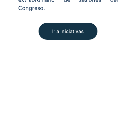
Congreso.
Ir a iniciativas
Contacto
Escríbenos para compartir tus inquietudes
WHATSAPP
5516446656