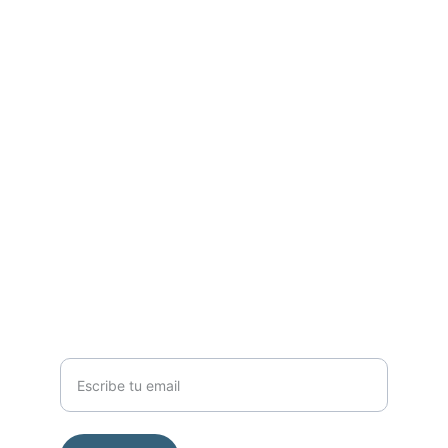
Contacto
Escríbenos para compartir tus inquietudes
WHATSAPP
5516446656
contacto@lupareforma2026.mx
AYUDA
Tu correo