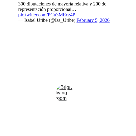
Contacto
Escríbenos para compartir tus inquietudes
WHATSAPP
5516446656
contacto@lupareforma2026.mx